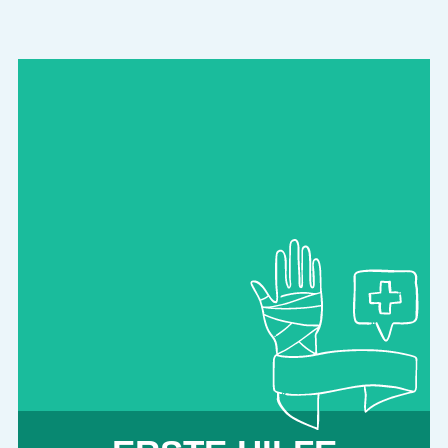
ERSTE HILFE SCHULUNG
Wir machen Menschen fit für den Notfall:
Von der Grundschule bis in den
Freizeitverein – unsere Erste-Hilfe-Kurse
erreichen alle Altersgruppen. Über 18.000
Schüler:innen wurden bereits geschult.
Jede:r kann lernen, sich und anderen zu
helfen und Leben zu retten – am besten so
früh wie möglich.
mehr erfahren