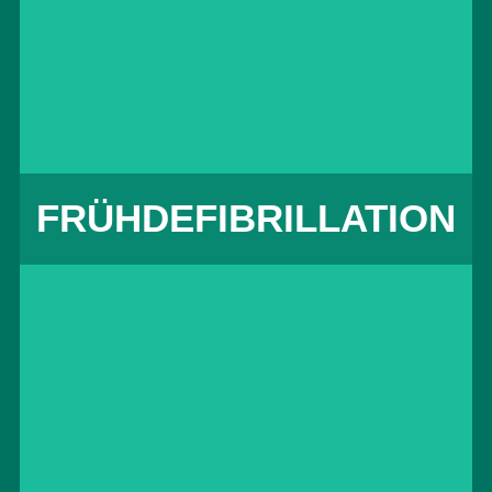
eines Defibrillators oft lebensrettend. Er ist
an vielen öffentlichen Orten vorhanden.
Das Gerät erkennt Kammerflimmern und
gibt Anweisungen.
mehr erfahren
FRÜHDEFIBRILLATION
NOTFÄLLEN VORBEUGEN
Bei Notfällen helfen ist unverzichtbar. In
vielen Fällen wären Notfälle vermeidbar
gewesen. Doch wie Notfällen vorbeugen?