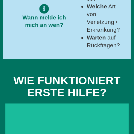
Welche
Art
von
Wann melde ich
Verletzung /
mich an wen?
Erkrankung?
Warten
auf
Rückfragen?
WIE FUNKTIONIERT
ERSTE HILFE?
REANIMATION
Reanimation rettet Leben beim plötzlichen