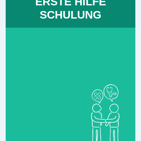
ERSTE HILFE
SCHULUNG
SEELISCHE NOTFÄLLE
Seelische Notfälle nehmen immer mehr
zu. Um im Notfall möglichst früh helfen
zu können, empfiehlt es sich, sich wie
bei den körperlichen Notfällen zu
informieren und dafür fit zu machen.
Kurse in Mental Health First Aid
(MHFA) sind dabei ein wichtiges
Hilfsmittel.
mehr erfahren