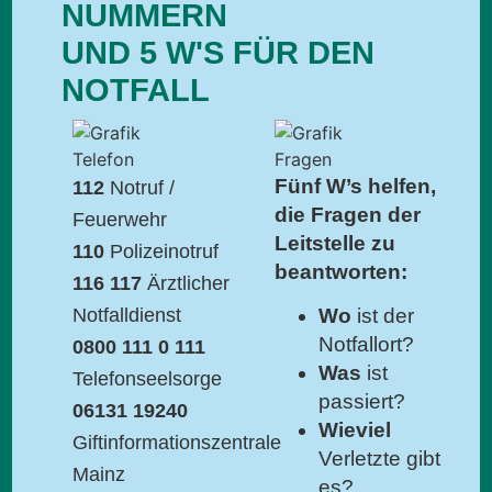
NUMMERN
UND 5 W'S FÜR DEN
NOTFALL
Fünf W’s helfen,
112
Notruf /
die Fragen der
Feuerwehr
Leitstelle zu
110
Polizeinotruf
beantworten:
116 117
Ärztlicher
Notfalldienst
Wo
ist der
Notfallort?
0800 111 0 111
Was
ist
Telefonseelsorge
passiert?
06131 19240
Wieviel
Giftinformationszentrale
Verletzte gibt
Mainz
es?