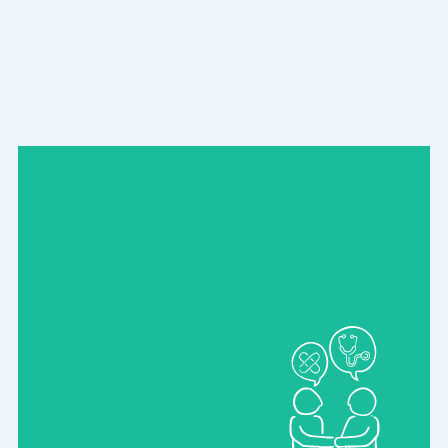
GESUNDHEITS­TAGE UND
AKTIONEN
Mit Vorträgen, Mitmachaktionen und
Beratung sind wir regelmäßig auf
Gesundheitstagen und mit Aktionen
präsent. Ob Herznotfälle,
Sommergefahren oder Prävention – wir
bringen Erste Hilfe verständlich und
praxisnah in die Öffentlichkeit.