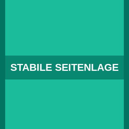
bewusstseinsgetrübte oder bewusstlose
Person versehentlich Erbrochenes,
Speichel oder Blut einatmet. Sie ist ein
wichtiger Teil im Rahmen der
lebensrettenden Sofortmaßnahmen.
mehr erfahren
STABILE SEITENLAGE
FRÜHDEFIBRILLATION
Beim Herzstillstand liegt meist ein
Kammerflimmern zugrunde. Hier ist über
die Herzmassage hinaus die Anwendung