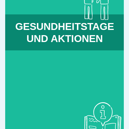
mehr erfahren
GESUNDHEITS­TAGE
UND AKTIONEN
INFORMATION UND BERATUNG
Wir beraten, halten Vorträge und
informieren über Notfälle zu Hause, im
Betrieb oder Verein, auf der Straße, beim
Sport, im Urlaub, bei körperlicher und
seelischer Not. Im Notfall kompetent zu
sein, zu helfen und wissen wie, ist
lebenswichtig für alle.